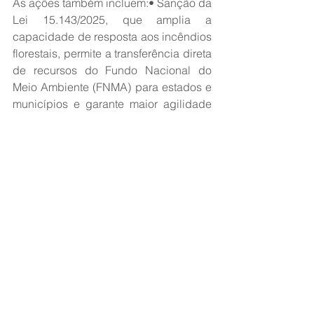
As ações também incluem:• Sanção da 
Lei 15.143/2025, que amplia a 
capacidade de resposta aos incêndios 
florestais, permite a transferência direta 
de recursos do Fundo Nacional do 
Meio Ambiente (FNMA) para estados e 
municípios e garante maior agilidade 
na contratação de brigadistas, 
reduzindo o intervalo para 
recontratação a três meses. A lei 
também permite o uso de aeronaves 
estrangeiras em emergências 
ambientais;• Anúncio dos 
Planos de 
Ação para Prevenção e Controle do 
Desmatamento e das Queimadas 
(PPCDs)
, pela primeira vez, para todos 
os biomas brasileiros, com estratégias 
específicas de preservação ambiental 
até 2027;• Desde janeiro de 2025, 