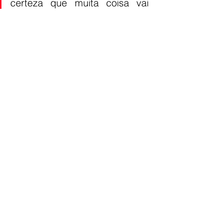
certeza que muita coisa vai 
aparecer. O que a gente não 
vai é assinar a CPMI do PL, 
inclusive que a CPMI que eles 
apresentam tem um objeto 
distorcido. Não é para analisar 
as fraudes bancárias do 
Master, eles tentam politizar”, 
finalizou.
https://youtu.be/0OkJHEIFJYE
Fonte: 
Agência Brasil