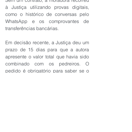
à Justiça utilizando provas digitais, 
como o histórico de conversas pelo 
WhatsApp e os comprovantes de 
transferências bancárias.
Em decisão recente, a Justiça deu um 
prazo de 15 dias para que a autora 
apresente o valor total que havia sido 
combinado com os pedreiros. O 
pedido é obrigatório para saber se o 
caso pode continuar correndo no 
Juizado Especial (Pequenas Causas), 
que só aceita processos de até 40 
salários mínimos. Se o prazo for 
perdido ou ultrapassar o estipulado, o 
caso será arquivado.
Fonte: 
Midiamax