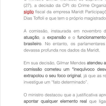
(27), a decisão da CPI do Crime Organ
sigilo
 fiscal da empresa Maridt Participaç
Dias Toffoli e que tem o próprio magistrad
A comissão, instaurada em novembro d
atuação
, a 
expansão
 e o 
funcionamento
brasileiro
. No entanto, os parlamentare
devassa profunda nos dados da Maridt.
Em sua decisão, Gilmar Mendes 
atendeu 
comissão cometeu um “inequívoco desvi
extrapolou o seu foco original
, já que as 
investigue um “fato determinado”.
O ministro destacou que a justificativa ap
apontar qualquer elemento real
 que lig