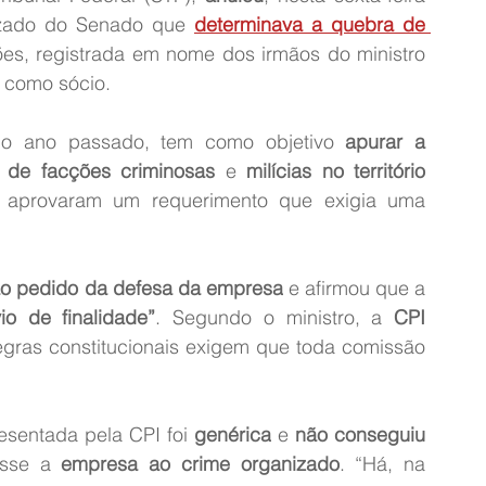
izado do Senado que 
determinava a quebra de 
ões, registrada em nome dos irmãos do ministro 
o como sócio.
o ano passado, tem como objetivo 
apurar a 
 de facções criminosas
 e 
milícias no território 
s aprovaram um requerimento que exigia uma 
ao pedido da defesa da empresa
 e afirmou que a 
o de finalidade”
. Segundo o ministro, a 
CPI 
regras constitucionais exigem que toda comissão 
resentada pela CPI foi 
genérica
 e 
não conseguiu 
asse a 
empresa ao crime organizado
. “Há, na 