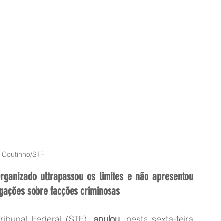
i Coutinho/STF
ganizado ultrapassou os limites e não apresentou 
tigações sobre facções criminosas
ibunal Federal (STF), 
anulou
, nesta sexta-feira 