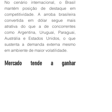
No cenário internacional, o Brasil 
mantém posição de destaque em 
competitividade. A arroba brasileira 
convertida em dólar segue mais 
atrativa do que a de concorrentes 
como Argentina, Uruguai, Paraguai, 
Austrália e Estados Unidos, o que 
sustenta a demanda externa mesmo 
em ambiente de maior volatilidade.
Mercado tende a ganhar 
sustentação no último trimestre
Rodrigo Costa avalia que o mercado 
do boi gordo deve atravessar julho 
ainda sob influência das férias 
coletivas e do ajuste das exportações. 
No entanto, a combinação entre oferta 
mais restrita e demanda externa em 