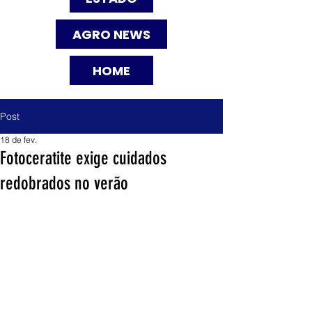
AGRO NEWS
HOME
Post
18 de fev.
Fotoceratite exige cuidados
redobrados no verão