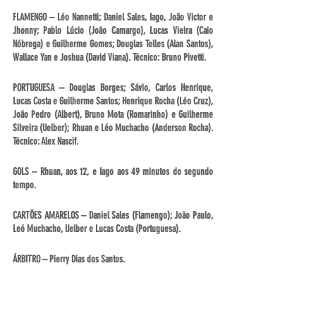
FLAMENGO – Léo Nannetti; Daniel Sales, Iago, João Victor e 
Jhonny; Pablo Lúcio (João Camargo), Lucas Vieira (Caio 
Nóbrega) e Guilherme Gomes; Douglas Telles (Alan Santos), 
Wallace Yan e Joshua (David Viana). Técnico: Bruno Pivetti.
PORTUGUESA – Douglas Borges; Sávio, Carlos Henrique, 
Lucas Costa e Guilherme Santos; Henrique Rocha (Léo Cruz), 
João Pedro (Albert), Bruno Mota (Romarinho) e Guilherme 
Silveira (Uelber); Rhuan e Léo Muchacho (Anderson Rocha). 
Técnico: Alex Nascif.
GOLS – Rhuan, aos 12, e Iago aos 49 minutos do segundo 
tempo.
CARTÕES AMARELOS – Daniel Sales (Flamengo); João Paulo, 
Leó Muchacho, Uelber e Lucas Costa (Portuguesa).
ÁRBITRO – Pierry Dias dos Santos.
RENDA E PÚBLICO – Não disponíveis.