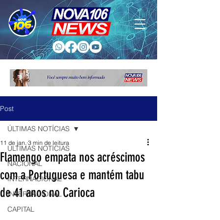
Post
ÚLTIMAS NOTÍCIAS
11 de jan.
3 min de leitura
ÚLTIMAS NOTÍCIAS
Flamengo empata nos acréscimos
NACIONAL
com a Portuguesa e mantém tabu
INTERNACIONAL
de 41 anos no Carioca
INTERNACIONAL
CAPITAL