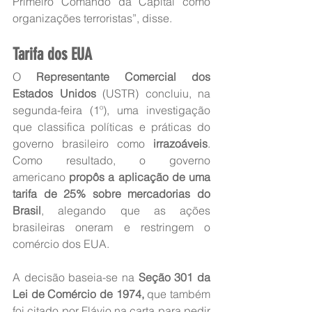
Primeiro Comando da Capital como 
organizações terroristas”, disse.
Tarifa dos EUA
O 
Representante Comercial dos 
Estados Unidos
 (USTR) concluiu, na 
segunda-feira (1º), uma investigação 
que classifica políticas e práticas do 
governo brasileiro como 
irrazoáveis
. 
Como resultado, o governo 
americano 
propôs a aplicação de uma 
tarifa de 25% sobre mercadorias do 
Brasil
, alegando que as ações 
brasileiras oneram e restringem o 
comércio dos EUA.
A decisão baseia-se na 
Seção 301 da 
Lei de Comércio de 1974, 
que também 
foi citado por Flávio na carta para pedir 