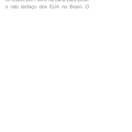
o não tarifaço dos EUA no Brasil
.
 O 
relatório final aponta irregularidades 
em seis áreas principais: comércio 
digital e serviços de pagamento 
eletrônico, tarifas preferenciais 
desleais, aplicação de medidas 
anticorrupção, proteção da 
propriedade intelectual, acesso ao 
mercado de etanol e combate ao 
desmatamento ilegal.
Fonte: 
Jovem Pan
DESTAQUE