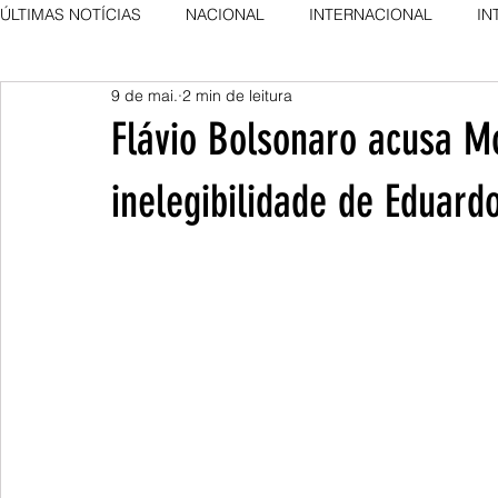
ÚLTIMAS NOTÍCIAS
NACIONAL
INTERNACIONAL
IN
9 de mai.
2 min de leitura
AGRO NEWS
DESTAQUE
DESTAQUE
Flávio Bolsonaro acusa Mo
inelegibilidade de Eduard