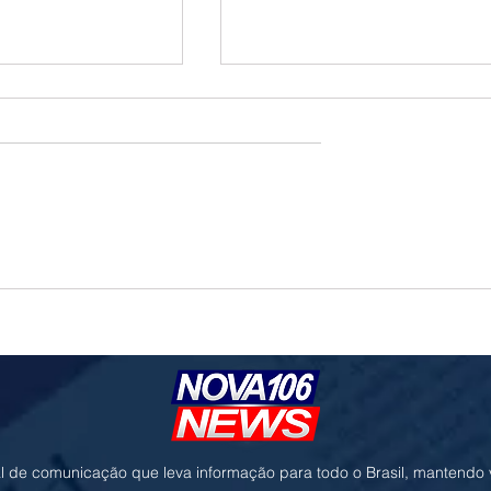
o e geopolítica no
Governo prioriza carne de frango para
ressionam cotações da
destravar exportações à União Europe
l de comunicação que leva informação para todo o Brasil, mantendo