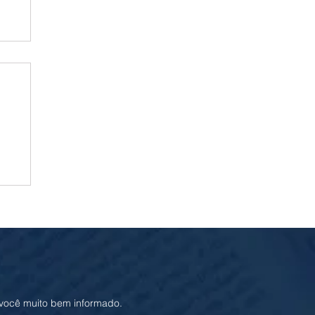
ia
 você muito bem informado.