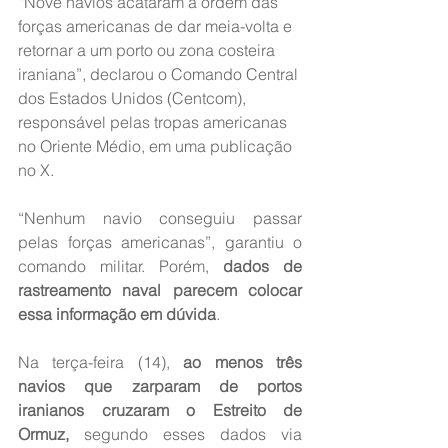
“Nove navios acataram a ordem das 
forças americanas de dar meia-volta e 
retornar a um porto ou zona costeira 
iraniana”, declarou o Comando Central 
dos Estados Unidos (Centcom), 
responsável pelas tropas americanas 
no Oriente Médio, em uma publicação 
no X.
“Nenhum navio conseguiu passar 
pelas forças americanas”, garantiu o 
comando militar. Porém, 
dados de 
rastreamento naval parecem colocar 
essa informação em dúvida
.
Na terça-feira (14), 
ao menos três 
navios que zarparam de portos 
iranianos cruzaram o Estreito de 
Ormuz,
 segundo esses dados via 