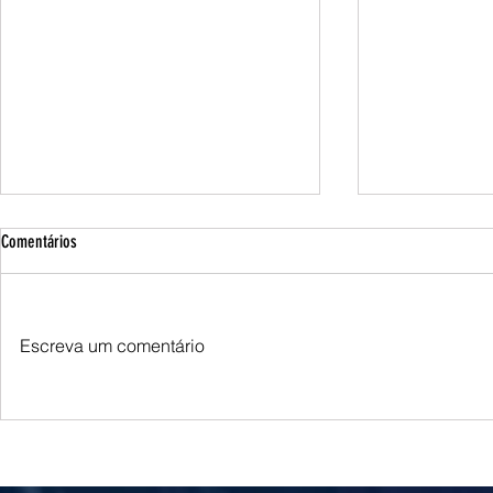
Comentários
Escreva um comentário
Irã descarta proposta de cessar-fogo dos
Irã alerta para r
EUA mediada pelo Iraque, diz jornal
eventual apreen