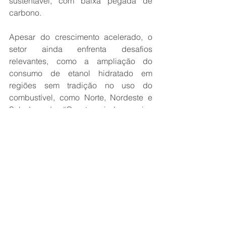
sustentável, com baixa pegada de 
carbono.
Apesar do crescimento acelerado, o 
setor ainda enfrenta desafios 
relevantes, como a ampliação do 
consumo de etanol hidratado em 
regiões sem tradição no uso do 
combustível, como Norte, Nordeste e 
Sul do país. “O setor ainda precisa 
ampliar o mercado externo para DDG e 
investir fortemente na produção de 
biomassa, especialmente com 
plantações de eucalipto em larga 
escala”, conclui o presidente da SCA 
Brasil.
Fonte: 
Notícias Agrícolas/SCA Brasil