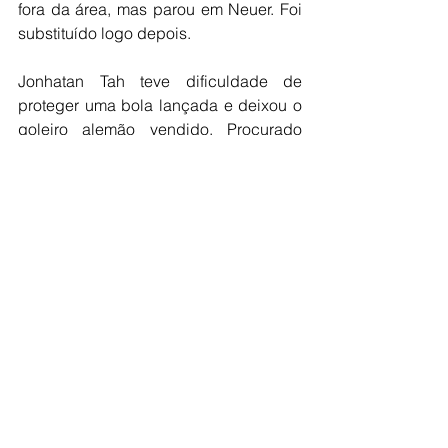
fora da área, mas parou em Neuer. Foi 
substituído logo depois.
Jonhatan Tah teve dificuldade de 
proteger uma bola lançada e deixou o 
goleiro alemão vendido. Procurado 
dentro da área após recuperação do 
ataque, 
Gonzalo Plata pegou mal na 
bola e desperdiçou a boa chance para 
os equatorianos
.
Entretanto, o atacante do Flamengo 
conseguiu se redimir na partida. Em 
cobrança de escanteio, ninguém da 
Alemanha subiu mais que Kevin 
Rodriguez, que
 cabeceou a bola em 
direção ao gol e achou Plata,
 que 
mandou para dentro de biquinho 
depois de se adiantar ao goleiro Neuer.