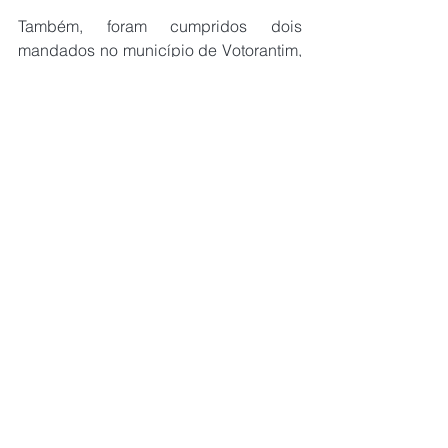
Também, foram cumpridos dois 
mandados no município de Votorantim, 
um em Campinas e outro em São 
Paulo. Equipes do GOE (Grupo de 
Operações Especiais) de Sorocaba 
estão dando apoio aos policiais da 
especializada.
Abalo Sísmico
De acordo com a Polícia Civil, o nome 
da operação se refere ao intuito da 
investigação: atuação de uma força no 
local onde foram realizadas as 
fundações do edifício (subterrâneo), 
com o objetivo de expor à vista os 
ilícitos cometidos durante sua 
realização e que causaram prejuízo 
milionário à incorporadora de 