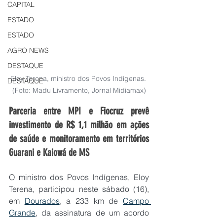
CAPITAL
ESTADO
ESTADO
AGRO NEWS
DESTAQUE
Eloy Terena, ministro dos Povos Indígenas. 
DESTAQUE
(Foto: Madu Livramento, Jornal Midiamax)
Parceria entre MPI e Fiocruz prevê 
investimento de R$ 1,1 milhão em ações 
de saúde e monitoramento em territórios 
Guarani e Kaiowá de MS
O ministro dos Povos Indígenas, Eloy 
Terena, participou neste sábado (16), 
em 
Dourados
, a 233 km de 
Campo 
Grande
, da assinatura de um acordo 