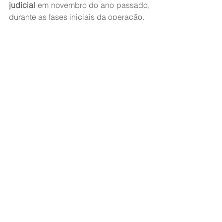
judicial
 em novembro do ano passado, 
durante as fases iniciais da operação.
Fonte: 
Jovem Pan
Ver tudo
Posts recentes