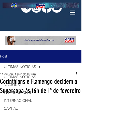
Post
ÚLTIMAS NOTÍCIAS
11 de jan.
1 min de leitura
ÚLTIMAS NOTÍCIAS
Corinthians e Flamengo decidem a
NACIONAL
Supercopa às 16h de 1º de fevereiro
INTERNACIONAL
INTERNACIONAL
CAPITAL