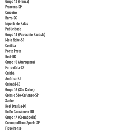
Grupo 13 (Franca)
Francana-SP
Cruzeiro
Barra-SC
Esporte de Patos
Publicidade
Grupo 14 (Patrocínio Paulista)
Meia Noite-SP
Coritiba
Ponte Preta
Real-RR
Grupo 15 (Araraquara)
Ferroviária-SP
Cuiabá
América-RJ
Quixadá-CE
Grupo 16 (São Carlos)
Grêmio São-Carlense-SP
Santos
Real Brasília-DF
União Cacoalense-RO
Grupo 17 (Cosmópolis)
Cosmopolitano Sports-SP
Figueirense