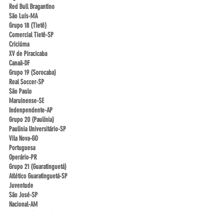
Red Bull Bragantino
São Luís-MA
Grupo 18 (Tietê)
Comercial Tietê-SP
Criciúma
XV de Piracicaba
Canaã-DF
Grupo 19 (Sorocaba)
Real Soccer-SP
São Paulo
Maruinense-SE
Indenpendente-AP
Grupo 20 (Paulínia)
Paulínia Universitário-SP
Vila Nova-GO
Portuguesa
Operário-PR
Grupo 21 (Guaratinguetá)
Atlético Guaratinguetá-SP
Juventude
São José-SP
Nacional-AM
Grupo 22 (Taubaté)