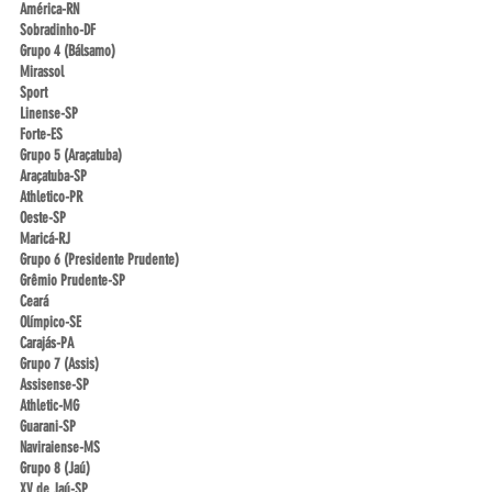
América-RN
Sobradinho-DF
Grupo 4 (Bálsamo)
Mirassol
Sport
Linense-SP
Forte-ES
Grupo 5 (Araçatuba)
Araçatuba-SP
Athletico-PR
Oeste-SP
Maricá-RJ
Grupo 6 (Presidente Prudente)
Grêmio Prudente-SP
Ceará
Olímpico-SE
Carajás-PA
Grupo 7 (Assis)
Assisense-SP
Athletic-MG
Guarani-SP
Naviraiense-MS
Grupo 8 (Jaú)
XV de Jaú-SP