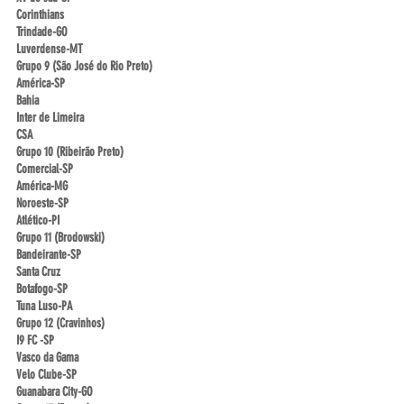
Corinthians
Trindade-GO
Luverdense-MT
Grupo 9 (São José do Rio Preto)
América-SP
Bahia
Inter de Limeira
CSA
Grupo 10 (Ribeirão Preto)
Comercial-SP
América-MG
Noroeste-SP
Atlético-PI
Grupo 11 (Brodowski)
Bandeirante-SP
Santa Cruz
Botafogo-SP
Tuna Luso-PA
Grupo 12 (Cravinhos)
I9 FC -SP
Vasco da Gama
Velo Clube-SP
Guanabara City-GO