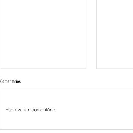
Comentários
Escreva um comentário
FICCO/MS, em ação conjunta, apreende
Pela 7ª vez, furt