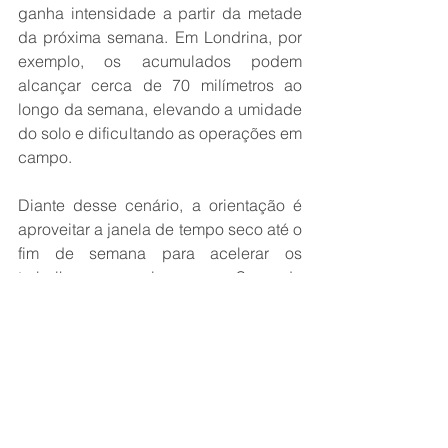
ganha intensidade a partir da metade 
da próxima semana. Em Londrina, por 
exemplo, os acumulados podem 
alcançar cerca de 70 milímetros ao 
longo da semana, elevando a umidade 
do solo e dificultando as operações em 
campo.
Diante desse cenário, a orientação é 
aproveitar a janela de tempo seco até o 
fim de semana para acelerar os 
trabalhos nas lavouras. Segundo 
Estael, o Paraná deve registrar 
episódios frequentes de chuva ao 
longo de junho e no início de julho, 
exigindo atenção redobrada dos 
produtores para o planejamento das 
atividades.