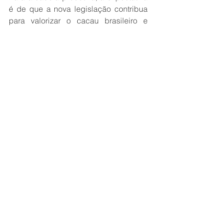
é de que a nova legislação contribua 
para valorizar o cacau brasileiro e 
estimular produtos com maior 
qualidade e padronização. O Brasil é 
um dos principais produtores mundiais 
de cacau, com destaque para estados 
como Bahia e Pará, que concentraram 
a articulação política em torno do 
projeto aprovado no Congresso 
Nacional.
A mudança também acontece em meio 
a um cenário ainda sensível no 
mercado internacional de cacau. Após 
um período de forte alta nos preços 
globais em 2024, o setor vem 
acompanhando oscilações de oferta e 
recomposição de estoques em 2026, 