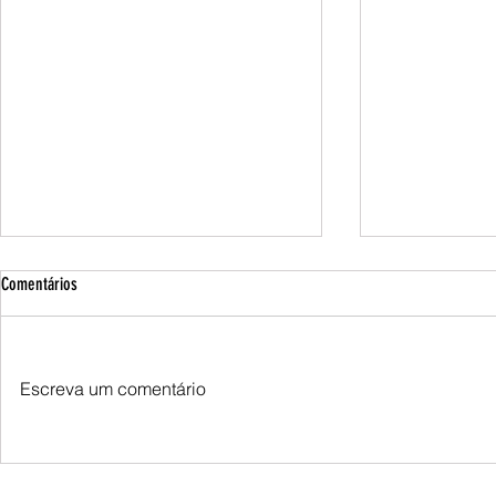
Comentários
Escreva um comentário
Queda do petróleo e clima nos EUA
Queda do petróle
pressionam cotações do milho em
Oriente Médio p