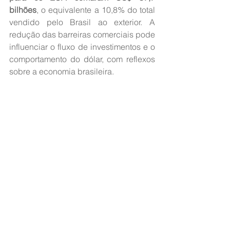
bilhões
, o equivalente a 10,8% do total 
vendido pelo Brasil ao exterior. A 
redução das barreiras comerciais pode 
influenciar o fluxo de investimentos e o 
comportamento do dólar, com reflexos 
sobre a economia brasileira.
Apesar do revés judicial, Trump 
sinalizou que poderá abrir novas 
investigações comerciais e estruturar 
tarifas por outros instrumentos legais, 
mantendo a política de proteção à 
indústria americana no centro de sua 
estratégia econômica.
*Agência Brasil
Fonte: 
Jovem Pan