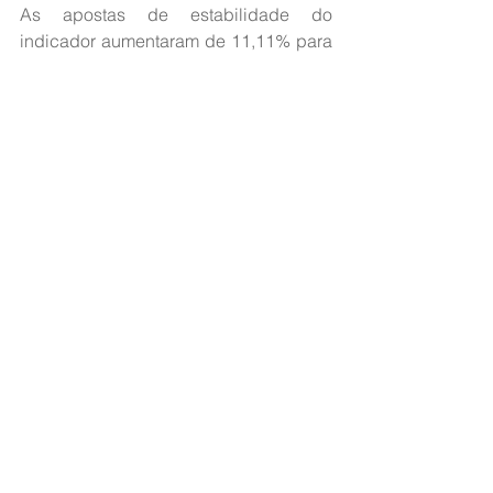
As apostas de estabilidade do 
indicador aumentaram de 11,11% para 
27,27%.
*Com informações do Estadão 
Conteúdo
Fonte: 
Jovem Pan
Ver tudo
Posts recentes