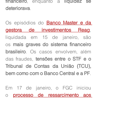
financeiro
, enquanto a 
liquidez se 
deteriorava
.
Os episódios do 
Banco Master e da 
gestora de investimentos Reag
, 
liquidada em 15 de janeiro, são 
os 
mais graves do sistema financeiro 
brasileiro
. Os casos envolvem, além 
das fraudes, 
tensões entre o STF e o 
Tribunal de Contas da União (TCU), 
bem como com o Banco Central e a PF
.
Em 17 de janeiro, o FGC iniciou 
o 
processo de ressarcimento aos 
credores
 do Banco Master, Banco 
Master de Investimento e Banco 
Letsbank. 
O valor total a ser pago em 
garantias soma R$ 40,6 bilhões
.