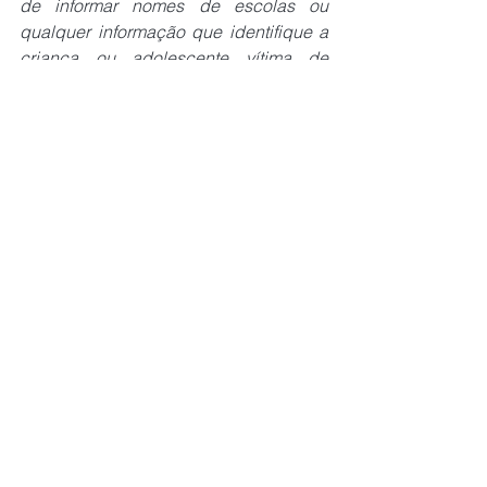
de informar nomes de escolas ou 
qualquer informação que identifique a 
criança ou adolescente vítima de 
violência, 
conforme estabelecido no 
Art. 18
. Essa restrição é fundamental 
para proteger a identidade da criança, 
evitando que a menção ao nome da 
escola ou alguma característica revele 
quem ela é, em consonância com o 
direito à preservação de sua imagem, 
garantido pelo Art. 17
.
Caso necessário, o responsável deve 
acionar a Depca (Delegacia de 
Proteção à Criança e ao Adolescente).
Agradecemos a compreensão.
Fonte: 
Midiamax