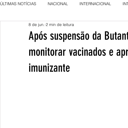
ÚLTIMAS NOTÍCIAS
NACIONAL
INTERNACIONAL
IN
8 de jun.
2 min de leitura
AGRO NEWS
DESTAQUE
DESTAQUE
Após suspensão da Butanta
monitorar vacinados e ap
imunizante