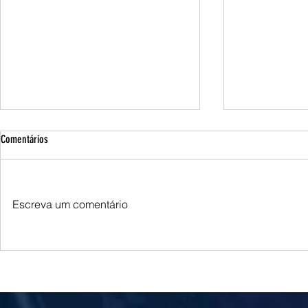
Comentários
Escreva um comentário
Queda do petróleo e clima nos EUA
Queda do petróle
pressionam cotações do milho em
Oriente Médio p
Chicago e na B3
soja em Chicago