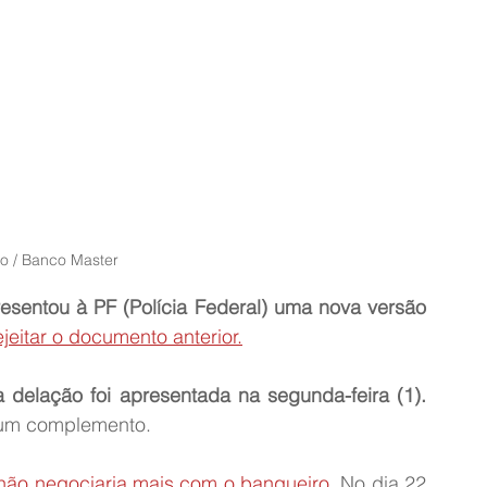
o / Banco Master
esentou à PF (Polícia Federal) uma nova versão 
ejeitar o documento anterior.
 delação foi apresentada na segunda-feira (1).
 um complemento.
não negociaria mais com o banqueiro
. No dia 22 