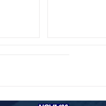
o e geopolítica no
Governo prioriza carne de frango para
ressionam cotações da
destravar exportações à União Europe