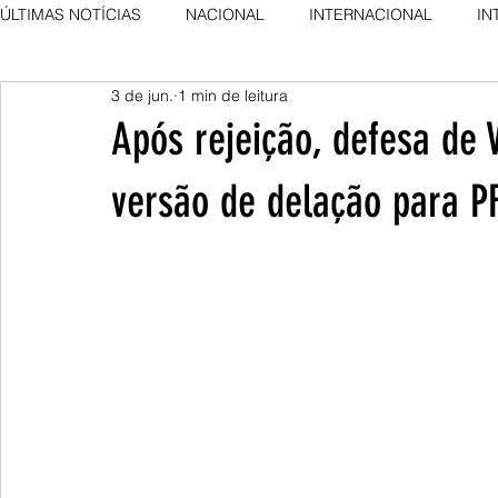
ÚLTIMAS NOTÍCIAS
NACIONAL
INTERNACIONAL
IN
3 de jun.
1 min de leitura
AGRO NEWS
DESTAQUE
DESTAQUE
Após rejeição, defesa de 
versão de delação para P