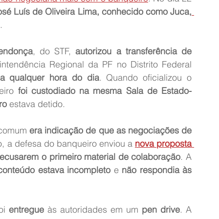
osé Luís de Oliveira Lima, conhecido como Juca,
.
endonça
, do STF, 
autorizou a transferência de 
ntendência Regional da PF no Distrito Federal 
 qualquer hora do dia
. Quando oficializou o 
iro 
foi custodiado na mesma Sala de Estado-
ro
 estava detido.
 comum 
era indicação de que as negociações de 
, a defesa do banqueiro enviou a 
nova proposta 
recusarem o primeiro material de colaboração
. A 
conteúdo estava incompleto
 e 
não respondia às 
oi 
entregue
 às autoridades em um 
pen drive
. A 