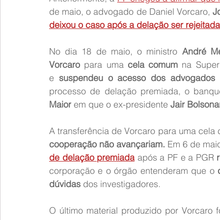
de maio, o advogado de Daniel Vorcaro, 
J
deixou o caso após a delação ser rejeitada
No dia 18 de maio, o ministro 
André M
Vorcaro
 para uma 
cela comum
 na Superi
e 
suspendeu o acesso dos advogados a
processo de delação premiada, o banque
Maior
 em que o ex-presidente 
Jair Bolsona
A transferência de Vorcaro para uma cela
cooperação não avançariam.
 Em 6 de maio
de delação premiada
 após a PF e a PGR 
corporação e o órgão entenderam que o 
dúvidas
 dos investigadores.
O último material produzido por Vorcaro f