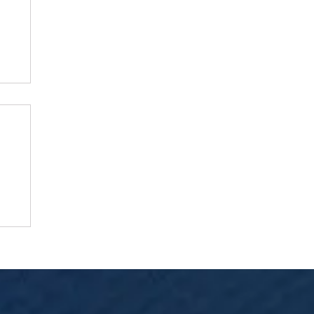
ma
ha e