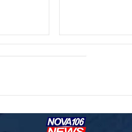
epublicanos oficializa
Ex-assessor do Presidente Lula confir
corrida presidencial e
repasse financeiro de amiga de Lulin
ão com Flávio Bolsonaro
alega empréstimo quitado