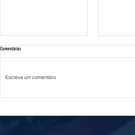
Comentários
Escreva um comentário
Brasil classifica justificativas dos EUA
Eleições 2026: R
como "falsas" e acusa Washington de
neutralidade na 
ingerência eleitoral após cancelamento
descarta coligaç
de visto de embaixadora