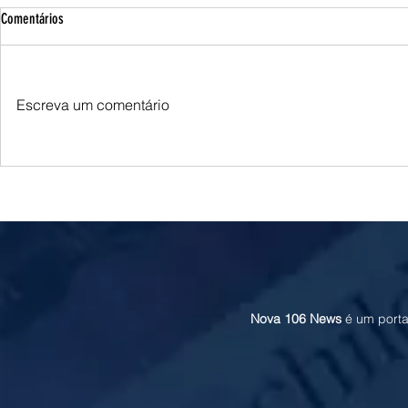
Comentários
Escreva um comentário
Queda do petróleo e clima nos EUA
Queda do petróle
pressionam cotações do milho em
Oriente Médio p
Chicago e na B3
soja em Chicago
Nova 106 News
é um porta