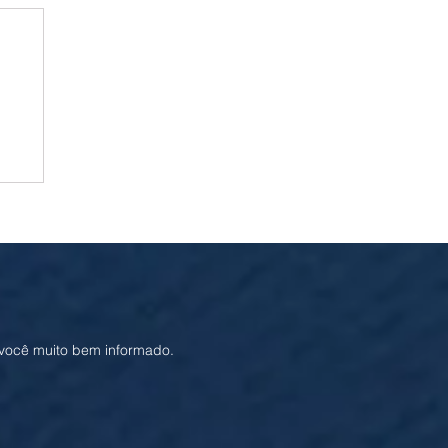
ia
 você muito bem informado.