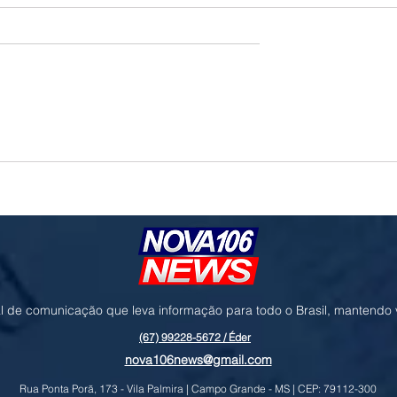
o e geopolítica no
Governo prioriza carne de frango para
ressionam cotações da
destravar exportações à União Europe
l de comunicação que leva informação para todo o Brasil, mantendo
(67) 99228-5672 / Éder
nova106news@gmail.com
Rua Ponta Porã, 173 - Vila Palmira | Campo Grande - MS | CEP: 79112-300