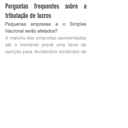
Perguntas frequentes sobre a 
tributação de lucros
Pequenas empresas e o Simples 
Nacional serão afetados?
A maioria das propostas apresentadas 
até o momento prevê uma faixa de 
isenção para dividendos recebidos de 
micro e pequenas empresas 
enquadradas no Simples Nacional e 
Lucro Presumido, até um determinado 
limite mensal (ex: R$ 20 mil ou 5 
salários mínimos), para não onerar o 
pequeno empreendedor.
Como ficam os Fundos Imobiliários 
(FIIs) e Fiagros?
Embora tecnicamente distribuam 
rendimentos e não dividendos 