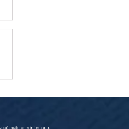
ma
ha e
 você muito bem informado.