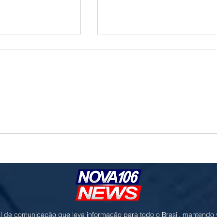
epublicanos oficializa
Ex-assessor do Presidente Lula confir
corrida presidencial e
repasse financeiro de amiga de Lulin
ão com Flávio Bolsonaro
alega empréstimo quitado
l de comunicação que leva informação para todo o Brasil, mantendo