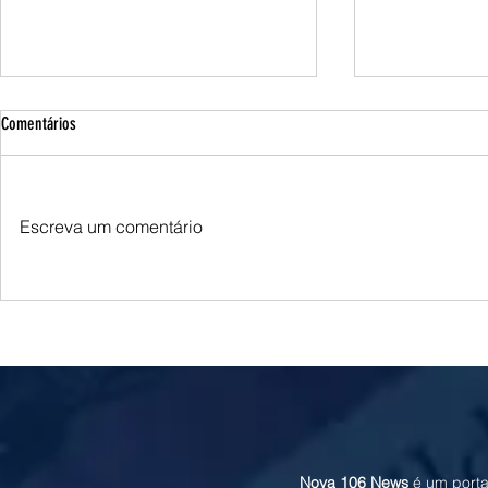
Comentários
Escreva um comentário
Brasil classifica justificativas dos EUA
Eleições 2026: R
como "falsas" e acusa Washington de
neutralidade na 
ingerência eleitoral após cancelamento
descarta coligaç
de visto de embaixadora
Nova 106 News
é um porta