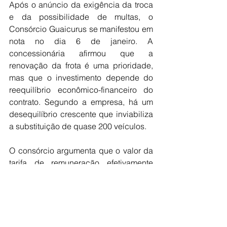
Após o anúncio da exigência da troca 
e da possibilidade de multas, o 
Consórcio Guaicurus se manifestou em 
nota no dia 6 de janeiro. A 
concessionária afirmou que a 
renovação da frota é uma prioridade, 
mas que o investimento depende do 
reequilíbrio econômico-financeiro do 
contrato. Segundo a empresa, há um 
desequilíbrio crescente que inviabiliza 
a substituição de quase 200 veículos.
O consórcio argumenta que o valor da 
tarifa de remuneração efetivamente 
recebido hoje é inferior até mesmo ao 
valor decretado pelo município e que o 
pagamento deve respeitar o TAG 
(Termo de Ajustamento de Gestão) 
firmado com o Tribunal de Contas e 